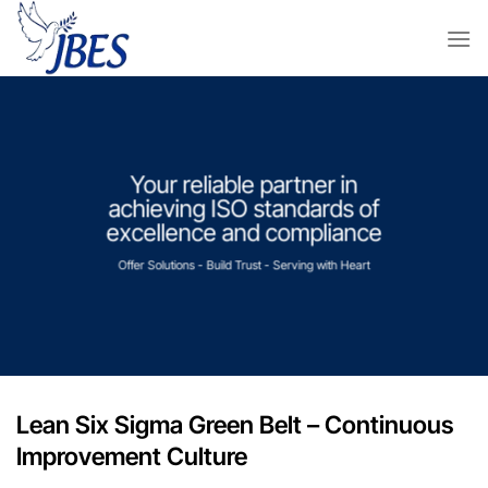
Skip
to
content
Your reliable partner in
achieving ISO standards of
excellence and compliance
Offer Solutions - Build Trust - Serving with Heart
Lean Six Sigma Green Belt – Continuous
Improvement Culture